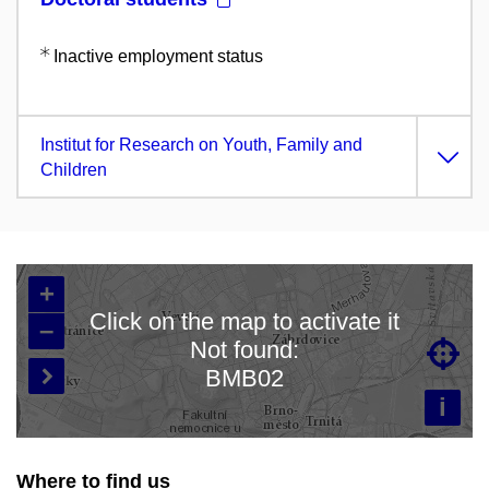
Inactive employment status
Institut for Research on Youth, Family and
Children
+
Click on the map to activate it
–
Not found:

Loading map…
BMB02

i
Where to find us