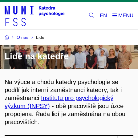
EN
O nás
Lidé
Lidé na katedře
Na výuce a chodu katedry psychologie se
podílí jak interní zaměstnanci katedry, tak i
zaměstnanci
Institutu pro psychologický
výzkum (INPSY)
- obě pracoviště jsou úzce
propojena. Řada lidí je zaměstnána na obou
pracovištích.