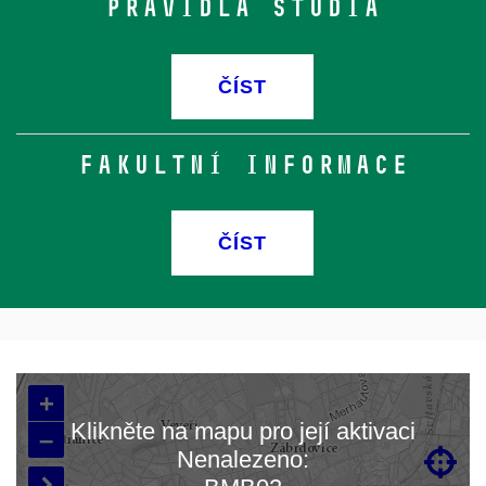
Pravidla studia
ČÍST
Fakultní informace
ČÍST
+
Klikněte na mapu pro její aktivaci
–
Nenalezeno:

Načítám mapu…
