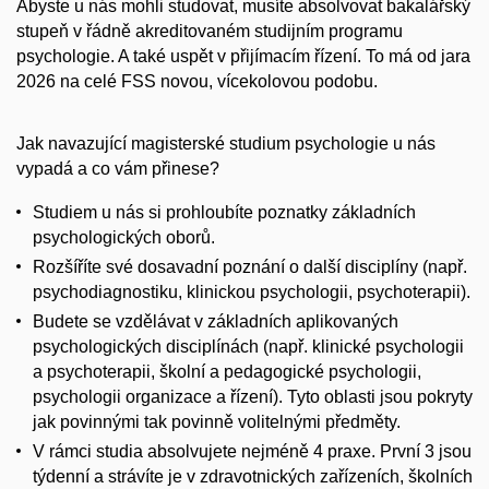
Abyste u nás mohli studovat, musíte absolvovat bakalářský
stupeň v řádně akreditovaném studijním programu
psychologie. A také uspět v přijímacím řízení. To má od jara
2026 na celé FSS novou, vícekolovou podobu.
Jak navazující magisterské studium psychologie u nás
vypadá a co vám přinese?
Studiem u nás si prohloubíte poznatky základních
psychologických oborů.
Rozšíříte své dosavadní poznání o další disciplíny (např.
psychodiagnostiku, klinickou psychologii, psychoterapii).
Budete se vzdělávat v základních aplikovaných
psychologických disciplínách (např. klinické psychologii
a psychoterapii, školní a pedagogické psychologii,
psychologii organizace a řízení). Tyto oblasti jsou pokryty
jak povinnými tak povinně volitelnými předměty.
V rámci studia absolvujete nejméně 4 praxe. První 3 jsou
týdenní a strávíte je v zdravotnických zařízeních, školních