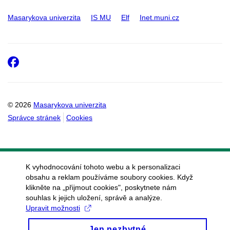
Masarykova univerzita
IS MU
Elf
Inet.muni.cz
Facebook
© 2026
Masarykova univerzita
Správce stránek
Cookies
K vyhodnocování tohoto webu a k personalizaci
obsahu a reklam používáme soubory cookies. Když
klikněte na „přijmout cookies", poskytnete nám
souhlas k jejich uložení, správě a analýze.
Upravit možnosti
Jen nezbytné