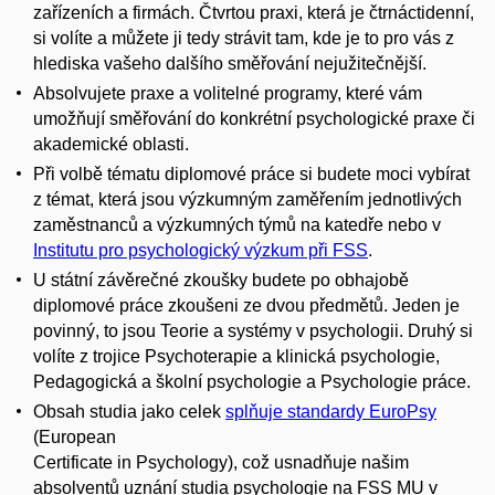
zařízeních a firmách. Čtvrtou praxi, která je čtrnáctidenní,
si volíte a můžete ji tedy strávit tam, kde je to pro vás z
hlediska vašeho dalšího směřování nejužitečnější.
Absolvujete praxe a volitelné programy, které vám
umožňují směřování do konkrétní psychologické praxe či
akademické oblasti.
Při volbě tématu diplomové práce si budete moci vybírat
z témat, která jsou výzkumným zaměřením jednotlivých
zaměstnanců a výzkumných týmů na katedře nebo v
Institutu pro psychologický výzkum při FSS
.
U státní závěrečné zkoušky budete po obhajobě
diplomové práce zkoušeni ze dvou předmětů. Jeden je
povinný, to jsou Teorie a systémy v psychologii. Druhý si
volíte z trojice Psychoterapie a klinická psychologie,
Pedagogická a školní psychologie a Psychologie práce.
Obsah studia jako celek
splňuje standardy EuroPsy
(European
Certificate in Psychology), což usnadňuje našim
absolventů uznání studia psychologie na FSS MU v