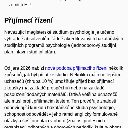
zemích EU.
Přijímací řízení
Navazující magisterské studium psychologie je určeno
výhradně absolventům řádně akreditovaných bakalářských
studijních programů psychologie (jednooborový studijní
plán, hlavní studijní plán).
Od jara 2026 nabízí
nová podoba přijímacího řízení
několik
způsobů, jak být přijat ke studiu. Několika málo nejlepším
uchazečů (zhruba 10 %) umožňuje přijetí bez přijímací
zkoušky (na základě prospěchu) nebo na základě
posouzení dodaných materiálů. Drtivá většina uchazečů
ale musí projít přijímacím testem. Ten prověřuje znalosti
odpovídající kurikulu bakalářského studia psychologie,
schopnost odpovědět v jeho rámci anglicky formulované
otázky a širší orientaci v oboru (znalost profesních
organizací, odborných a oborových periodik, kultury oboru