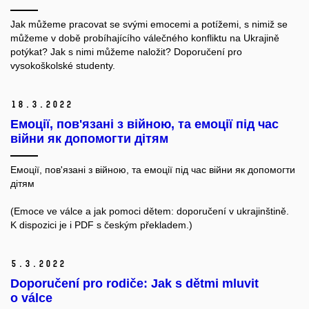
Jak můžeme pracovat se svými emocemi a potížemi, s nimiž se
můžeme v době probíhajícího válečného konfliktu na Ukrajině
potýkat? Jak s nimi můžeme naložit? Doporučení pro
vysokoškolské studenty.
18.
3.
2022
Емоції, пов'язані з війною, та емоції під час
війни як допомогти дітям
Емоції, пов'язані з війною, та емоції під час війни як допомогти
дітям
(Emoce ve válce a jak pomoci dětem: doporučení v ukrajinštině.
K dispozici je i PDF s českým překladem.)
5.
3.
2022
Doporučení pro rodiče: Jak s dětmi mluvit
o válce