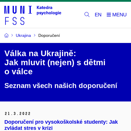
EN
Ukrajina
Doporučení
Válka na Ukrajině:
Jak mluvit (nejen) s dětmi
o válce
Seznam všech našich doporučení
21.
3.
2022
Doporučení pro vysokoškolské studenty: Jak
zvládat stres v krizi