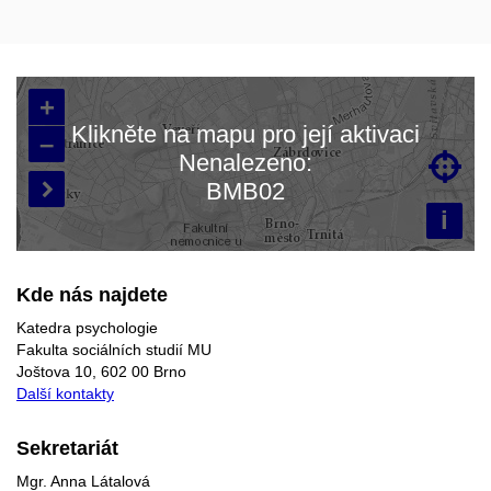
+
Klikněte na mapu pro její aktivaci
–
Nenalezeno:

Načítám mapu…
BMB02

i
Kde nás najdete
Katedra psychologie
Fakulta sociálních studií MU
Joštova 10, 602 00 Brno
Další kontakty
Sekretariát
Mgr. Anna Látalová