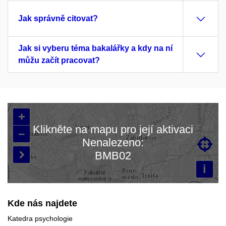
Jak správně citovat?
Jak si vyberu téma bakalářky a kdy na ní
můžu začít pracovat?
+
Klikněte na mapu pro její aktivaci
–
Nenalezeno:

Načítám mapu…
BMB02

i
Kde nás najdete
Katedra psychologie