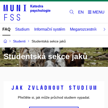
EN
FAQ
Studium
Informační systém
Megarozcestník
Záv
Studenti
Studentská sekce jaků
Studentská sekce jaků
Jak zvládnout studium
Přečtěte si, jak může průchod studiem vypadat.