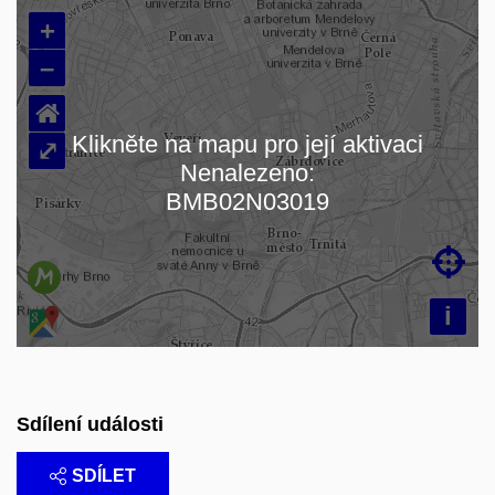
+
–
⌂
Klikněte na mapu pro její aktivaci
⤢
Nenalezeno:
Načítám mapu…
BMB02N03019

i
Sdílení události
SDÍLET