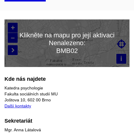
+
Klikněte na mapu pro její aktivaci
–
Nenalezeno:

Načítám mapu…
BMB02

i
Kde nás najdete
Katedra psychologie
Fakulta sociálních studií MU
Joštova 10, 602 00 Brno
Další kontakty
Sekretariát
Mgr. Anna Látalová