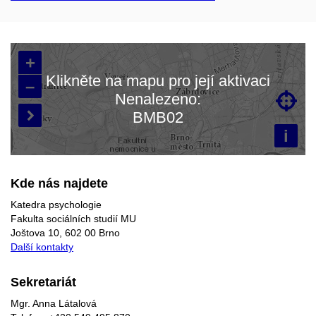
+
Klikněte na mapu pro její aktivaci
–
Nenalezeno:

Načítám mapu…
BMB02

i
Kde nás najdete
Katedra psychologie
Fakulta sociálních studií MU
Joštova 10, 602 00 Brno
Další kontakty
Sekretariát
Mgr. Anna Látalová