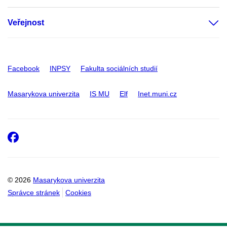
Veřejnost
Facebook
INPSY
Fakulta sociálních studií
Masarykova univerzita
IS MU
Elf
Inet.muni.cz
Facebook
© 2026
Masarykova univerzita
Správce stránek
Cookies