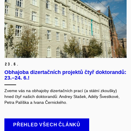
23.
6.
Obhajoba dizertačních projektů čtyř doktorandů:
23.–24. 6.!
Zveme vás na obhajoby dizertačních prací (a státní zkoušky)
hned čtyř našich doktorandů: Andrey Stašek, Adély Švestkové,
Petra Palíška a Ivana Černického.
PŘEHLED VŠECH ČLÁNKŮ