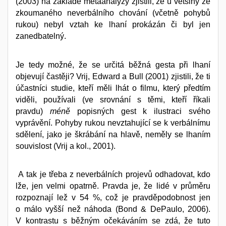
(2003) na základě metaanalýzy zjistili, že u většiny ze
zkoumaného neverbálního chování (včetně pohybů
rukou) nebyl vztah ke lhaní prokázán či byl jen
zanedbatelný.
Je tedy možné, že se určitá běžná gesta při lhaní
objevují častěji? Vrij, Edward a Bull (2001) zjistili, že ti
účastníci studie, kteří měli lhát o filmu, který předtím
viděli, používali (ve srovnání s těmi, kteří říkali
pravdu)
méně
popisných gest k ilustraci svého
vyprávění. Pohyby rukou nevztahující se k verbálnímu
sdělení, jako je škrábání na hlavě, neměly se lhaním
souvislost (Vrij a kol., 2001).
A tak je třeba z neverbálních projevů odhadovat, kdo
lže, jen velmi opatrně. Pravda je, že lidé v průměru
rozpoznají lež v 54 %, což je pravděpodobnost jen
o málo vyšší než náhoda (Bond & DePaulo, 2006).
V kontrastu s běžným očekáváním se zdá, že tuto