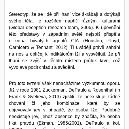
Stereotyp, že se lidé při lhaní více škrábají a dotýkají
svého těla, je rozšířen napříč různými kulturami
(Global deception research team, 2006). K upevnění
této představy v západním světě nejspíš přispěla
i kniha bývalých agentů CIA (Houston, Floyd,
Carnicero & Tennant, 2012). Ti uvádějí právě sahání
na nos a obličej k indikátorům lži a vysvětlují, že při
lhaní se zvýší v těchto místech průtok krve, což
vyvolává pocit chladu a svědění.
Pro toto tvrzení však nenacházíme výzkumnou oporu.
Již v roce 1981 Zuckerman, DePaulo a Rosenthal (in
Frank & Svetieva, 2013) zjistili, že neexistuje žádné
chování či jeho kombinace, které by se
objevovaly
jen
v případě, že osoba lže. Podobně
neexistuje jev, jehož absence by značila, že osoba
říká pravdu (Ekman, 1985/2001). DePaulo a kol.