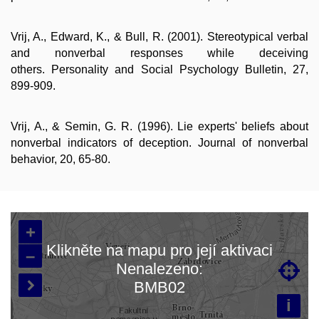
Vrij, A., Edward, K., & Bull, R. (2001). Stereotypical verbal
and nonverbal responses while deceiving
others. Personality and Social Psychology Bulletin, 27,
899-909.
Vrij, A., & Semin, G. R. (1996). Lie experts' beliefs about
nonverbal indicators of deception. Journal of nonverbal
behavior, 20, 65-80.
+
Klikněte na mapu pro její aktivaci
–
Nenalezeno:

Načítám mapu…
BMB02

i