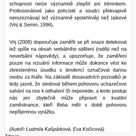
schopnost nelze významně zlepšit ani tréninkem.
Profesionálové jako policisté a soudci překvapivě
nerozeznávají lež významně spolehlivěji než laikové
(Vrij & Semin, 1996).
Vrij (2008) doporučuje zaměřit se při snaze detekovat
lež spíše na obsah verbálního sdělení (raději než na
neverbální nápovědy), a upozorňuje, že zaměření
pouze na vizuální informace může dokonce vést ke
zkreslenému úsudku s tendencí označovat danou
osobu za lháře. Na základě dosavadních poznatků je
tedy jasné, že sledovat během pohovoru uchazečovo
sahání na nos k odhalení lži nepovede, a tento postup
nás jen zbytečně může připravit o kvalitní
zaměstnance, kteří třeba měli v době pohovoru
nepříjemnou vyrážku.
(Autoři: Ludmila Kašpárková, Eva Kočicová)