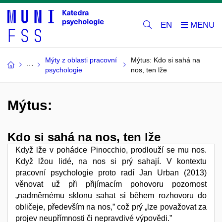
EN
Mýty z oblasti pracovní
Mýtus: Kdo si sahá na
psychologie
nos, ten lže
Mýtus:
Kdo si sahá na nos, ten lže
Když lže v pohádce Pinocchio, prodlouží se mu nos.
Když lžou lidé, na nos si prý sahají. V kontextu
pracovní psychologie proto radí Jan Urban (2013)
věnovat už při přijímacím pohovoru pozornost
„nadměrnému sklonu sahat si během rozhovoru do
obličeje, především na nos,” což prý „lze považovat za
projev neupřímnosti či nepravdivé výpovědi.”