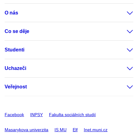
O nás
Co se děje
Studenti
Uchazeči
Veřejnost
Facebook
INPSY
Fakulta sociálních studií
Masarykova univerzita
IS MU
Elf
Inet.muni.cz