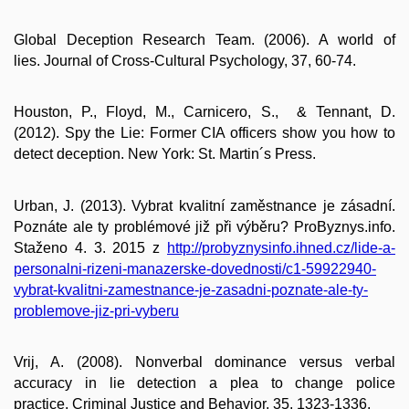
Global Deception Research Team. (2006). A world of
lies. Journal of Cross-Cultural Psychology, 37, 60-74.
Houston, P., Floyd, M., Carnicero, S., & Tennant, D.
(2012). Spy the Lie: Former CIA officers show you how to
detect deception. New York: St. Martin´s Press.
Urban, J. (2013). Vybrat kvalitní zaměstnance je zásadní.
Poznáte ale ty problémové již při výběru? ProByznys.info.
Staženo 4. 3. 2015 z
http://probyznysinfo.ihned.cz/lide-a-
personalni-rizeni-manazerske-dovednosti/c1-59922940-
vybrat-kvalitni-zamestnance-je-zasadni-poznate-ale-ty-
problemove-jiz-pri-vyberu
Vrij, A. (2008). Nonverbal dominance versus verbal
accuracy in lie detection a plea to change police
practice. Criminal Justice and Behavior, 35, 1323-1336.