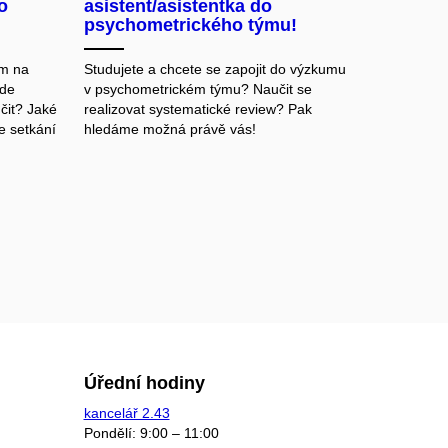
o
asistent/asistentka do
psychometrického týmu!
ám na
Studujete a chcete se zapojit do výzkumu
ude
v psychometrickém týmu? Naučit se
čit? Jaké
realizovat systematické review? Pak
e setkání
hledáme možná právě vás!
Úřední hodiny
kancelář 2.43
Pondělí: 9:00 – 11:00