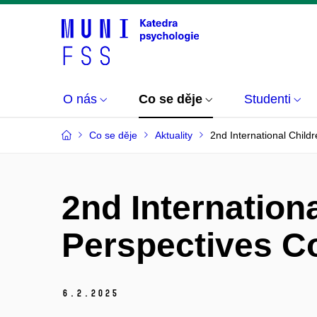
O nás
Co se děje
Studenti
Co se děje
Aktuality
2nd International Chil
2nd Internation
Perspectives Co
6.
2.
2025