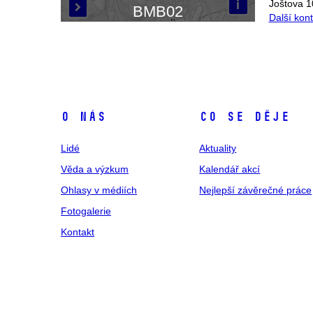
i
Joštova 1
BMB02

Další kon
O nás
Co se děje
Lidé
Aktuality
Věda a výzkum
Kalendář akcí
Ohlasy v médiích
Nejlepší závěrečné práce
Fotogalerie
Kontakt