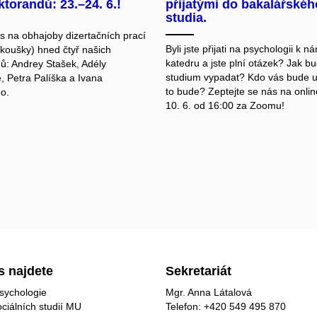
ktorandů: 23.–24. 6.!
přijatými do bakalářskéh
studia.
 na obhajoby dizertačních prací
Byli jste přijati na psychologii k n
zkoušky) hned čtyř našich
katedru a jste plní otázek? Jak b
ů: Andrey Stašek, Adély
studium vypadat? Kdo vás bude u
, Petra Palíška a Ivana
to bude? Zeptejte se nás na onlin
o.
10. 6. od 16:00 za Zoomu!
s najdete
Sekretariát
sychologie
Mgr. Anna Látalová
ociálních studií MU
Telefon: +420 549 495 870