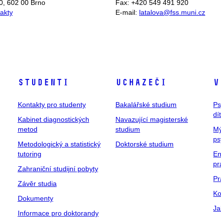
0, 602 00 Brno
Fax: +420 549 491 920
takty
E-mail:
latalova@fss.muni.cz
Studenti
Uchazeči
V
Kontakty pro studenty
Bakalářské studium
Ps
dí
Kabinet diagnostických
Navazující magisterské
metod
studium
Mý
ps
Metodologický a statistický
Doktorské studium
tutoring
En
pr
Zahraniční studijní pobyty
Pr
Závěr studia
Ko
Dokumenty
Ja
Informace pro doktorandy