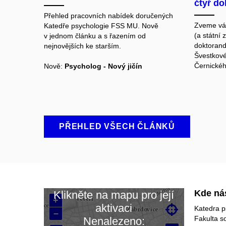
čtyř do
Přehled pracovních nabídek doručených
Zveme vás
Katedře psychologie FSS MU. Nově
(a státní 
v jednom článku a s řazením od
doktorand
nejnovějších ke starším.
Švestkové
Černickéh
Nově:
Psycholog - Nový jičín
PŘEHLED VŠECH ČLÁNKŮ
Kde ná
Klikněte na mapu pro její
+
aktivaci

Katedra p
–
Načítám mapu…
Fakulta s
Nenalezeno: