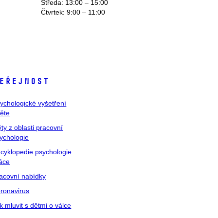
Středa: 13:00 – 15:00
Čtvrtek: 9:00 – 11:00
eřejnost
ychologické vyšetření
těte
ty z oblasti pracovní
ychologie
cyklopedie psychologie
áce
acovní nabídky
ronavirus
k mluvit s dětmi o válce