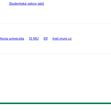
Studentská sekce jaků
kova univerzita
IS MU
Elf
Inet.muni.cz