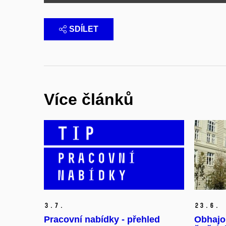
SDÍLET
Více článků
3.
7.
23.
6.
Pracovní nabídky - přehled
Obhajob