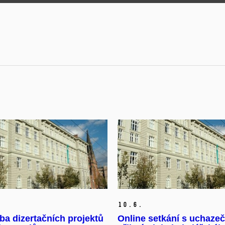
10.
6.
a dizertačních projektů
Online setkání s uchazeč