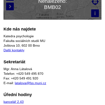
Nenalezeno:

Načítám mapu…
BMB02

i
Kde nás najdete
Katedra psychologie
Fakulta sociálních studií MU
Joštova 10, 602 00 Brno
Další kontakty
Sekretariát
Mgr. Anna Látalová
Telefon: +420 549 495 870
Fax: +420 549 491 920
E-mail:
latalova@fss.muni.cz
Úřední hodiny
kancelář 2.43