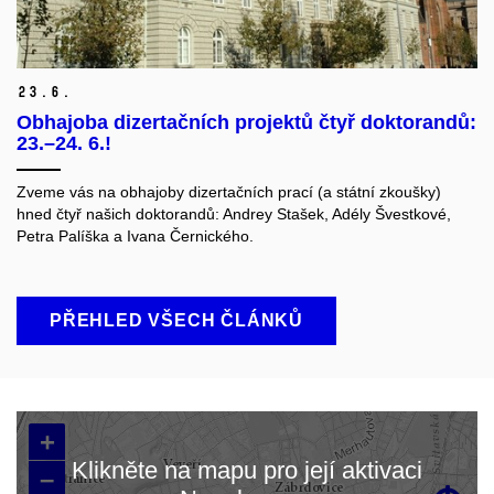
23.
6.
Obhajoba dizertačních projektů čtyř doktorandů:
23.–24. 6.!
Zveme vás na obhajoby dizertačních prací (a státní zkoušky)
hned čtyř našich doktorandů: Andrey Stašek, Adély Švestkové,
Petra Palíška a Ivana Černického.
PŘEHLED VŠECH ČLÁNKŮ
+
Klikněte na mapu pro její aktivaci
–