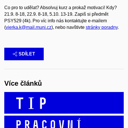
Co pro to udělat? Absolvuj kurz a prokaž motivaci! Kdy?
21.9. 8-18, 22.9. 8-18, 5.10. 13-19. Zapiš si předmět
PSY529 (4k). Pro víc info nás kontaktujte e-mailem
(
vierka.k@mail.muni.cz
), nebo navštivte
stránky poradny
.
SDÍLET
Více článků