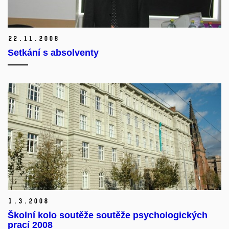
22.
11.
2008
Setkání s absolventy
1.
3.
2008
Školní kolo soutěže soutěže psychologických
prací 2008