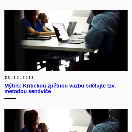
24.
10.
2013
Mýtus: Kritickou zpětnou vazbu sdělujte tzv.
metodou sendviče