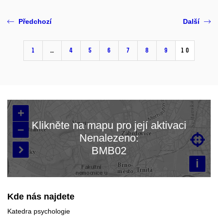
Předchozí
Další
1
…
4
5
6
7
8
9
10
+
Klikněte na mapu pro její aktivaci
–
Nenalezeno:

Načítám mapu…
BMB02

i
Kde nás najdete
Katedra psychologie