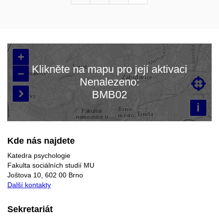
+
Klikněte na mapu pro její aktivaci
–
Nenalezeno:

Načítám mapu…
BMB02

i
Kde nás najdete
Katedra psychologie
Fakulta sociálních studií MU
Joštova 10, 602 00 Brno
Další kontakty
Sekretariát