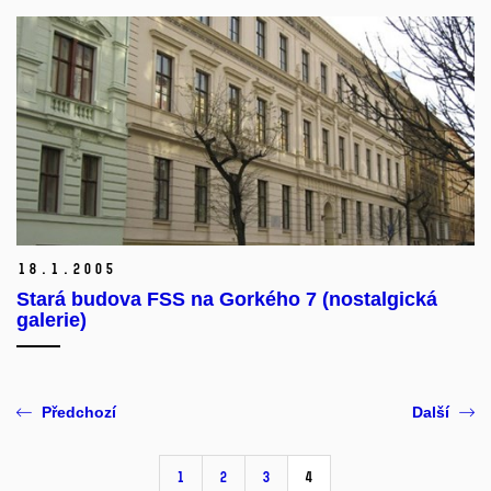
18.
1.
2005
Stará budova FSS na Gorkého 7 (nostalgická
galerie)
Předchozí
Další
1
2
3
4