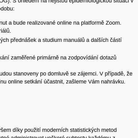
). S ohledem na nejistou epidemiologickou situaci v
odobu:
ut a bude realizované online na platformě Zoom.
iálů.
ých přednášek a studium manuálů a dalších částí
etkání zaměřené primárně na zodpovídání dotazů
udou stanoveny po domluvě se zájemci. V případě, že
nu online setkání účastnit, zašleme Vám nahrávku.
všem díky použití moderních statistických metod
nutné administrovat veškeré subtesty každému z