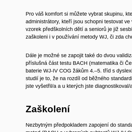
Pro váš komfort si můžete vybrat skupinu, kt
administrátory, kteří jsou schopni testovat ve
vzorek předškolních dětí a seniorů je již sesb
zaškoleni i v používání metody WJ, či zda c
Dále je možné se zapojit také do dvou validi
příslušná část testu BACH (matematika či Če
baterie WJ-IV COG žákům 4.–5. tříd s dyslexií
studií je to, že na rozdíl od běžného standard
jste vyšetřil/a a u kterých jste diagnostikova
Zaškolení
Nezbytným předpokladem zapojení do standard