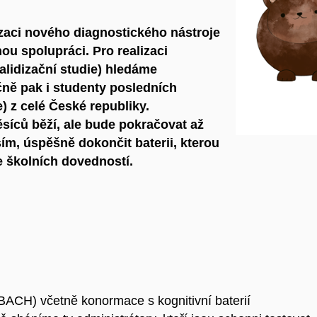
zaci nového diagnostického nástroje
u spolupráci. Pro realizaci
 validizační studie) hledáme
ně pak i studenty posledních
 z celé České republiky.
síců běží, ale bude pokračovat až
m, úspěšně dokončit baterii, kterou
e školních dovedností.
BACH) včetně konormace s kognitivní baterií