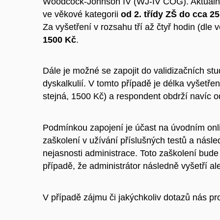
Woodcock-Johnson IV (WJ-IV COG). Aktuálně s
ve věkové kategorii
od 2. třídy ZŠ do cca 25
Za vyšetření v rozsahu tří až čtyř hodin (dl
1500 Kč
.
Dále je možné se zapojit do validizačních studi
dyskalkulií. V tomto případě je délka vyšetře
stejná, 1500 Kč) a respondent obdrží navíc
Podmínkou zapojení je účast na úvodním onl
zaškolení v užívání příslušných testů a násl
nejasnosti administrace. Toto zaškolení bu
případě, že administrátor následně vyšetří a
V případě zájmu či jakýchkoliv dotazů nás pr