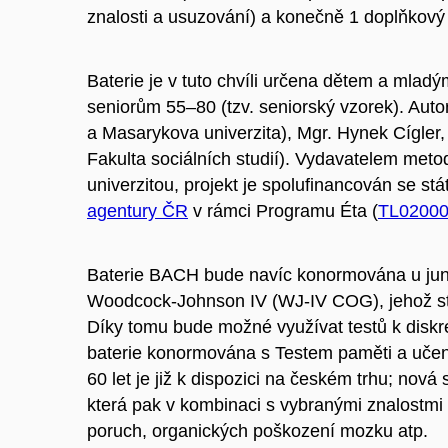
znalosti a usuzování) a konečně 1 doplňkový
Baterie je v tuto chvíli určena dětem a mladý
seniorům 55–80 (tzv. seniorský vzorek). Aut
a Masarykova univerzita), Mgr. Hynek Cígler,
Fakulta sociálních studií). Vydavatelem meto
univerzitou, projekt je spolufinancován se st
agentury ČR
v rámci Programu Éta (
TL0200
Baterie BACH bude navíc konormována u juni
Woodcock-Johnson IV (WJ-IV COG), jehož st
Díky tomu bude možné využívat testů k disk
baterie konormována s Testem paměti a uče
60 let je již k dispozici na českém trhu; nov
která pak v kombinaci s vybranými znalostmi
poruch, organických poškození mozku atp.