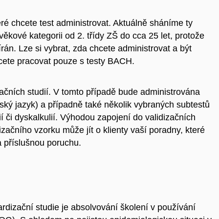
eré chcete test administrovat. Aktuálně sháníme ty
 věkové kategorii od 2. třídy ZŠ do cca 25 let, protože
írán. Lze si vybrat, zda chcete administrovat a být
hcete pracovat pouze s testy BACH.
začních studií. V tomto případě bude administrována
ský jazyk) a případně také několik vybraných subtestů
 či dyskalkulií. Výhodou zapojení do validizačních
izačního vzorku může jít o klienty vaší poradny, které
l/a příslušnou poruchu.
izační studie je absolvování školení v používání