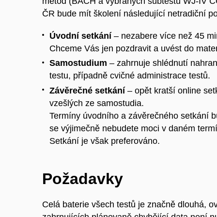
metod (BACH a vybraných subtestů WJ-IV COG
ČR bude mít školení následující netradiční p
Úvodní setkání
– nezabere více než 45 min
Chceme Vás jen pozdravit a uvést do mater
Samostudium
– zahrnuje shlédnutí nahran
testu, případně cvičné administrace testů.
Závěrečné setkání
– opět kratší online s
vzešlých ze samostudia.
Termíny úvodního a závěrečného setkání b
se výjimečně nebudete moci v daném termí
Setkání je však preferováno.
Požadavky
Celá baterie všech testů je značně dlouhá, o
zahrnujících plánovaně chybějící data není 