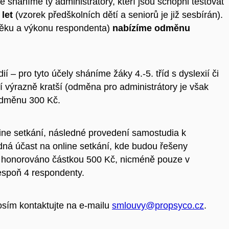
háníme ty administrátory, kteří jsou schopni testovat
 let
(vzorek předškolních dětí a seniorů je již sesbírán).
e věku a výkonu respondenta)
nabízíme odměnu
í – pro tyto účely sháníme žáky 4.-5. tříd s dyslexií či
ní výrazně kratší (odměna pro administrátory je však
 odměnu 300 Kč.
ine setkání, následné provedení samostudia k
edná účast na online setkání, kde budou řešeny
de honorováno částkou 500 Kč, nicméně pouze v
lespoň 4 respondenty.
osím kontaktujte na e-mailu
smlouvy@propsyco.cz
.