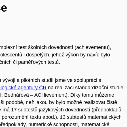
ce
mplexní test školních dovedností (achievementu),
olescentů i dospělých, jehož výkon by navíc bylo
čních či paměťových testů.
 vývoji a pilotních studií jsme ve spolupráci s
logické agentury ČR
na realizaci standardizační studie
ACH; Bednářová – ACHievement). Díky tomu můžeme
jší podobě, než jakou by bylo možné realizovat čistě
e má 17 subtestů jazykových dovedností (předpokladů
, porozumění textu apod.), 13 subtestů matematických
ředpoklady, numerické schopnosti, matematické