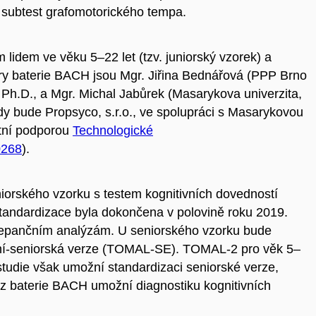
 subtest grafomotorického tempa.
m lidem ve věku 5–22 let (tzv. juniorský vzorek) a
ory baterie BACH jsou Mgr. Jiřina Bednářová (PPP Brno
 Ph.D., a Mgr. Michal Jabůrek (Masarykova univerzita,
dy bude Propsyco, s.r.o., ve spolupráci s Masarykovou
átní podporou
Technologické
0268
).
orského vzorku s testem kognitivních dovedností
andardizace byla dokončena v polovině roku 2019.
repančním analýzám. U seniorského vzorku bude
ní-seniorská verze (TOMAL-SE). TOMAL-2 pro věk 5–
á studie však umožní standardizaci seniorské verze,
 z baterie BACH umožní diagnostiku kognitivních