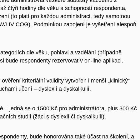
 až čtyři hodiny dle věku a schopností respondenta,
zení (to platí pro každou administraci, tedy samotnou
 WJ-IV COG). Podmínkou zapojení je vyšetření alespoň
ategoriích dle věku, pohlaví a vzdělání (případně
si bude respondenty rezervovat v on-line aplikaci.
ěření kriteriální validity vytvořen i menší „klinický“
uchami učení – dyslexií a dyskalkulií.
 – jedná se o 1500 Kč pro administrátora, plus 300 Kč
ích studií (žáci s dyslexií či dyskalkulií).
respondenty, bude honorována také účast na školení, a