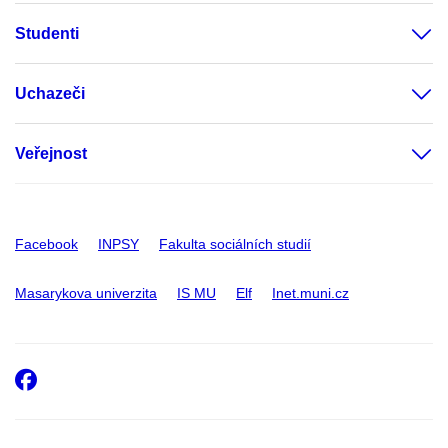
Studenti
Uchazeči
Veřejnost
Facebook
INPSY
Fakulta sociálních studií
Masarykova univerzita
IS MU
Elf
Inet.muni.cz
Facebook