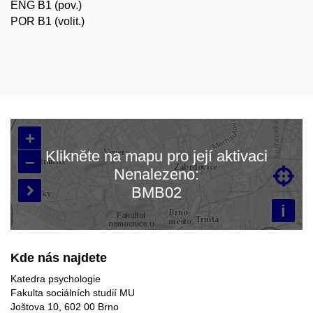
ENG B1 (pov.)
POR B1 (volit.)
+
Klikněte na mapu pro její aktivaci
–
Nenalezeno:

Načítám mapu…
BMB02

i
Kde nás najdete
Katedra psychologie
Fakulta sociálních studií MU
Joštova 10, 602 00 Brno