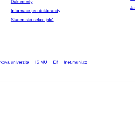
Dokumenty
Ja
Informace pro doktorandy
Studentská sekce jaků
kova univerzita
IS MU
Elf
Inet.muni.cz