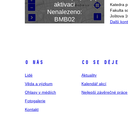
aktivaci

Katedra p
–
Načítám mapu…
Fakulta s
Nenalezeno:
i
Joštova 1
BMB02

Další kon
O nás
Co se děje
Lidé
Aktuality
Věda a výzkum
Kalendář akcí
Ohlasy v médiích
Nejlepší závěrečné práce
Fotogalerie
Kontakt