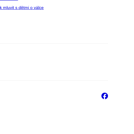
k mluvit s dětmi o válce
Faceb