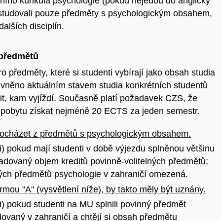
ního kurikula psychologie (pokud nejedou do anglicky
 studovali pouze předměty s psychologickým obsahem,
alších disciplín.
 předmětů
o předměty, které si studenti vybírají jako obsah studia
vlivněno aktuálním stavem studia konkrétních studentů
it, kam vyjíždí. Současně platí požadavek CZS, že
o pobytu získat nejméně 20 ECTS za jeden semestr.
pocházet z předmětů s psychologickým obsahem.
 i) pokud mají studenti v době výjezdu splněnou většinu
dovaný objem kreditů povinně-volitelných předmětů;
ných předmětů psychologie v zahraničí omezená.
mou "A" (vysvětlení níže), by takto měly být uznány.
 i) pokud studenti na MU splnili povinný předmět
ovaný v zahraničí a chtějí si obsah předmětu