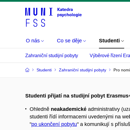
O nás
Co se děje
Studenti
Zahraniční studijní pobyty
Výběrové řízení E
Studenti
Zahraniční studijní pobyty
Pro nomi
Studenti přijatí na studijní pobyt Erasmus
Ohledně
neakademické
administrativy (uz
studenti řídí informacemi uvedenými na we
"
po ukončení pobytu
" a komunikují s přísl