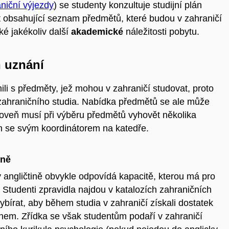
niční výjezdy
) se studenty konzultuje studijní plán
 obsahující seznam předmětů, které budou v zahraničí
ké jakékoliv další
akademické
náležitosti pobytu.
h uznání
i s předměty, jež mohou v zahraničí studovat, proto
ahraničního studia. Nabídka předmětů se ale může
oveň musí při výběru předmětů vyhovět několika
án se svým koordinátorem na katedře.
ině
angličtině obvykle odpovídá kapacitě, kterou má pro
 Studenti zpravidla najdou v katalozích zahraničních
bírat, aby během studia v zahraničí získali dostatek
hem. Zřídka se však studentům podaří v zahraničí