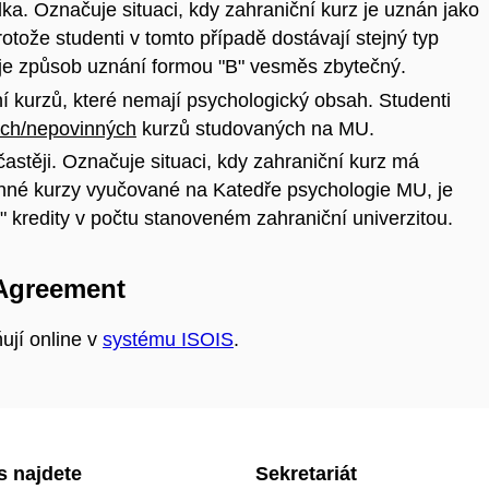
ka. Označuje situaci, kdy zahraniční kurz je uznán jako
tože studenti v tomto případě dostávají stejný typ
, je způsob uznání formou "B" vesměs zbytečný.
 kurzů, které nemají psychologický obsah. Studenti
ných/nepovinných
kurzů studovaných na MU.
astěji. Označuje situaci, kdy zahraniční kurz má
inné kurzy vyučované na Katedře psychologie MU, je
B" kredity v počtu stanoveném zahraniční univerzitou.
Agreement
ují online v
systému ISOIS
.
s najdete
Sekretariát