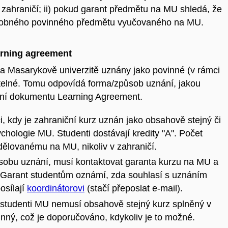
v zahraničí; ii) pokud garant předmětu na MU shledá, že
 podobného povinného předmětu vyučovaného na MU.
rning agreement
a Masarykově univerzitě uznány jako povinné (v rámci
olitelné. Tomu odpovídá forma/způsob uznání, jakou
ování dokumentu Learning Agreement.
i, kdy je zahraniční kurz uznán jako obsahově stejný či
hologie MU. Studenti dostávají kredity "A". Počet
dělovanému na MU, nikoliv v zahraničí.
působu uznání, musí kontaktovat garanta kurzu na MU a
. Garant studentům oznámí, zda souhlasí s uznáním
osílají
koordinátorovi
(stačí přeposlat e-mail).
 studenti MU nemusí obsahově stejný kurz splněný v
nný, což je doporučováno, kdykoliv je to možné.