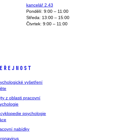
kancelář 2.43
Pondělí: 9:00 – 11:00
Středa: 13:00 – 15:00
Čtvrtek: 9:00 – 11:00
eřejnost
ychologické vyšetření
těte
ty z oblasti pracovní
ychologie
cyklopedie psychologie
áce
acovní nabídky
ronavirus