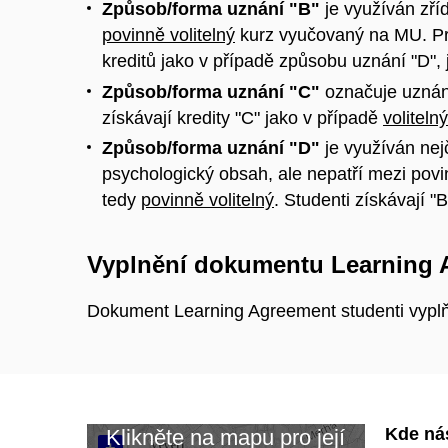
Způsob/forma uznání "B"
je využíván zříd
povinně volitelný
kurz vyučovaný na MU. Pro
kreditů jako v případě způsobu uznání "D"
Způsob/forma uznání "C"
označuje uznání
získávají kredity "C" jako v případě
volitel
Způsob/forma uznání "D"
je využíván nejč
psychologický obsah, ale nepatří mezi pov
tedy
povinně volitelný
. Studenti získávají "
Vyplnění dokumentu Learning 
Dokument Learning Agreement studenti vyplň
Kde ná
Klikněte na mapu pro její
+