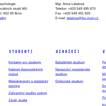
sychologie
Mgr. Anna Látalová
ociálních studií MU
Telefon: +420 549 495 870
0, 602 00 Brno
Fax: +420 549 491 920
takty
E-mail:
latalova@fss.muni.cz
Studenti
Uchazeči
V
Kontakty pro studenty
Bakalářské studium
Ps
dí
Kabinet diagnostických
Navazující magisterské
metod
studium
Mý
ps
Metodologický a statistický
Doktorské studium
tutoring
En
pr
Zahraniční studijní pobyty
Pr
Závěr studia
Ko