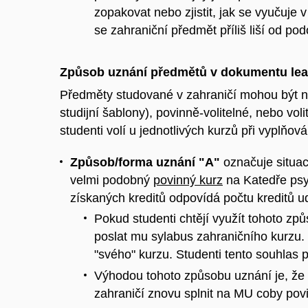
zopakovat nebo zjistit, jak se vyučuje 
se zahraniční předmět příliš liší od
Způsob uznání předmětů v dokumentu lea
Předměty studované v zahraničí mohou být n
studijní šablony), povinně-volitelné, nebo v
studenti volí u jednotlivých kurzů při vyplň
Způsob/forma uznání "A"
označuje situac
velmi podobný
povinný kurz
na Katedře psyc
získaných kreditů odpovídá počtu kreditů u
Pokud studenti chtějí využít tohoto z
poslat mu sylabus zahraničního kurzu
"svého" kurzu. Studenti tento souhlas p
Výhodou tohoto způsobu uznání je, že
zahraničí znovu splnit na MU coby povi