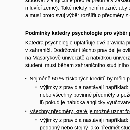
studovat v angličtině předně předměty základ
mluvící země). Také někdy není možné, aby
a musí proto svůj výběr rozšířit o předměty z d
Podmínky katedry psychologie pro výběr
Katedra psychologie uplatňuje dvě pravidla pr
v zahraničí. Dodržování těchto pravidel je o
na Masarykově univerzitě a nabídkou univerz
studenti musí během zahraničního studijníh
Nejméně 50 % získaných kreditů by mělo 
Výjimky z pravidla nastávají například:
nebo všechny povinné předměty a poža
ii) pokud je nabídka anglicky vyučova
Všechny předměty, které je možné uznat for
Výjimky z pravidla nastávají například:
podobný nebo stejný jako předmět stud