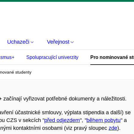
Uchazeči
Veřejnost
rasmus+
Spolupracující univerzity
Pro nominované st
nované studenty
+
začínají vyřizovat potřebné dokumenty a náležitosti.
avření účastnické smlouvy, výplata stipendia a další) se
bu CZS v sekcích "
před odjezdem
", "
během pobytu
" a
ušnými kontaktními osobami (viz pravý sloupec
zde
).