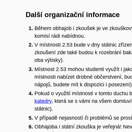
Další organizační informace
Během obhajob i zkoušek je ve zkouškový
komisí rádi nabídnou.
V místnosti 2.53 bude v dny státnic zříze
zkoušení zde také budou k rozebrání bak
oba výtisky).
Místnost 2.53 mohou studenti využít i ja
místnosti nabízet drobné občerstvení, bud
nápojů, budete mít k dispozici i posezení)
Pokud o využití místnosti v tomto duchu 
katedry
, která se s vámi na všem domluví
státnic).
V případě nejasností či problémů se pros
Obhajoba i státní zkouška je veřejná! Ne