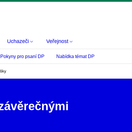
Uchazeči
Veřejnost
Pokyny pro psaní DP
Nabídka témat DP
ušky
 závěrečnými