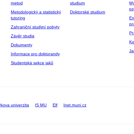
metod
studium
Mý
ps
Metodologický a statistický
Doktorské studium
tutoring
En
pr
Zahraniční studijní pobyty
Pr
Závěr studia
Ko
Dokumenty
Ja
Informace pro doktorandy
Studentská sekce jaků
kova univerzita
IS MU
Elf
Inet.muni.cz