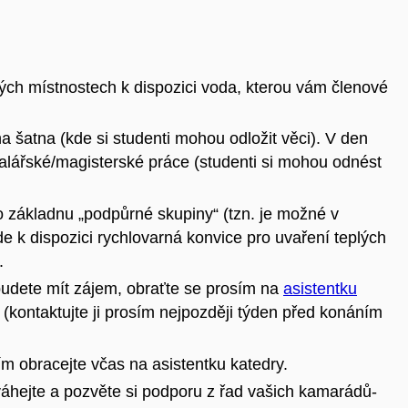
ch místnostech k dispozici voda, kterou vám členové
na šatna (kde si studenti mohou odložit věci). V den
alářské/magisterské práce (studenti si mohou odnést
ko základnu „podpůrné skupiny“ (tzn. je možné v
e k dispozici rychlovarná konvice pro uvaření teplých
.
budete mít zájem, obraťte se prosím na
asistentku
 (kontaktujte ji prosím nejpozději týden před konáním
ím obracejte včas na asistentku katedry.
váhejte a pozvěte si podporu z řad vašich kamarádů-