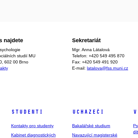
s najdete
Sekretariát
sychologie
Mgr. Anna Látalová
ociálních studií MU
Telefon: +420 549 495 870
0, 602 00 Brno
Fax: +420 549 491 920
takty
E-mail:
latalova@fss.muni.cz
Studenti
Uchazeči
V
Kontakty pro studenty
Bakalářské studium
Ps
dí
Kabinet diagnostických
Navazující magisterské