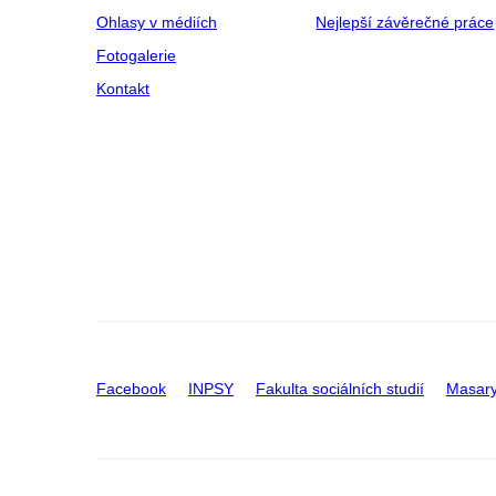
Ohlasy v médiích
Nejlepší závěrečné práce
Fotogalerie
Kontakt
Facebook
INPSY
Fakulta sociálních studií
Masary