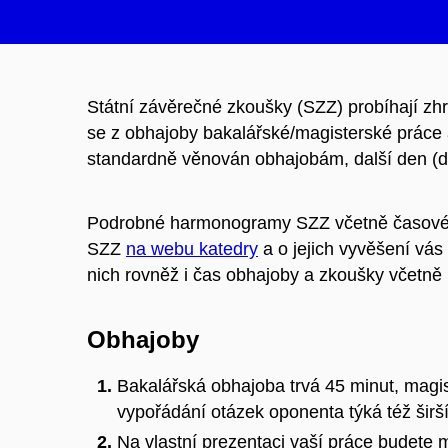
Státní závěrečné zkoušky (SZZ) probíhají zhr
se z obhajoby bakalářské/magisterské práce 
standardně věnován obhajobám, další den (
Podrobné harmonogramy SZZ včetně časového
SZZ
na webu katedry
a o jejich vyvěšení vás
nich rovněž i čas obhajoby a zkoušky včetně 
Obhajoby
Bakalářská obhajoba trvá 45 minut, magi
vypořádání otázek oponenta týká též šir
Na vlastní prezentaci vaší práce budete m