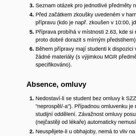
Seznam otázek pro jednotlivé předměty n
Před začátkem zkoušky uvedeném v har
přípravu (kdo je např. zkoušen v 10:00, j
Příprava probíhá v místnosti 2.63, kde si
proto dobré dorazit s mírným předstihem)
Během přípravy mají studenti k dispozic
žádné materiály (s výjimkou MGR předmět
specifikováno).
Absence, omluvy
Nedostaví-li se student bez omluvy k SZZ
"neprospěl/-a"). Případnou omluvenku je 
studijní oddělení. Závažnost omluvy pos
(nejčastěji od lékaře) automaticky nemu
Neuspějete-li u obhajoby, nemá to vliv na