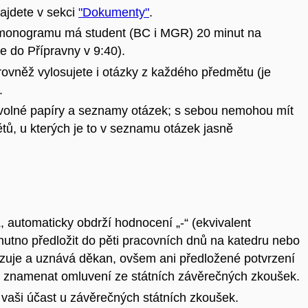
ajdete v sekci
"Dokumenty"
.
monogramu má student (BC i MGR) 20 minut na
de do Přípravny v 9:40).
 rovněž vylosujete i otázky z každého předmětu (je
.
i volné papíry a seznamy otázek; s sebou nemohou mít
ů, u kterých je to v seznamu otázek jasně
, automaticky obdrží hodnocení „-“ (ekvivalent
nutno předložit do pěti pracovních dnů na katedru nebo
uzuje a uznává
děkan
​, ovšem ani předložené potvrzení
sí znamenat omluvení ze státních závěrečných zkoušek.
 vaši účast u závěrečných státních zkoušek.