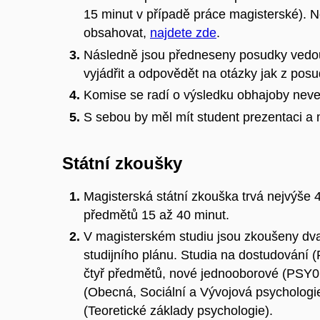
15 minut v případě práce magisterské). N
obsahovat,
najdete zde
.
Následně jsou předneseny posudky vedou
vyjádřit a odpovědět na otázky jak z posu
Komise se radí o výsledku obhajoby neveř
S sebou by měl mít student prezentaci a 
Státní zkoušky
Magisterská státní zkouška trvá nejvýše 4
předmětů 15 až 40 minut.
V magisterském studiu jsou zkoušeny dva 
studijního plánu. Studia na dostudován
čtyř předmětů, nové jednooborové (PSY01)
(Obecná, Sociální a Vývojová psychologie
(Teoretické základy psychologie).