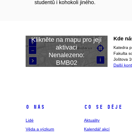
studentů i kohokoli jiného.
Kde ná
Klikněte na mapu pro její
+
aktivaci

Katedra p
–
Načítám mapu…
Fakulta s
Nenalezeno:
i
Joštova 1
BMB02

Další kon
O nás
Co se děje
Lidé
Aktuality
Věda a výzkum
Kalendář akcí