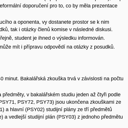
eformální doporučení pro to, co by měla prezentace
cího a oponenta, vy dostanete prostor se k nim
dků, tak i otázky členů komise v následné diskusi.
ejně, student je ihned o výsledku informován.
může mít i přípravu odpovědí na otázky z posudků.
0 minut. Bakalářská zkouška trvá v závislosti na počtu
předměty, v bakalářském studiu jeden až čtyři podle
í (PSY71, PSY72, PSY73) jsou ukončena zkouškami ze
 a hlavní (PSY02) studijní plány ze tří předmětů
) a vedlejší studijní plán (PSY03) z jednoho předmětu