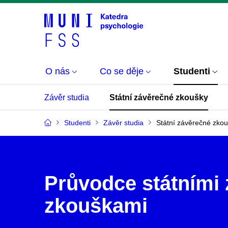
O nás
Co se děje
Studenti
Závěr studia
Státní závěrečné zkoušky
Studenti
Závěr studia
Státní závěrečné zko
Průvodce státními
zkouškami​