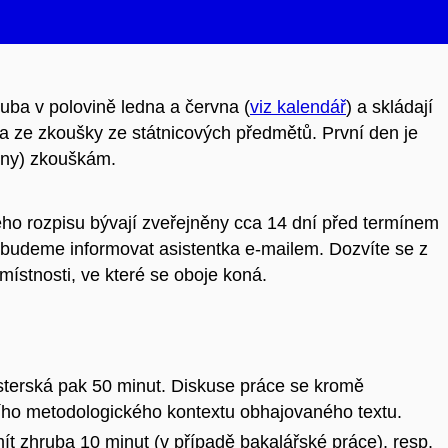
uba v polovině ledna a června (
viz kalendář
) a skládají
a ze zkoušky ze státnicových předmětů. První den je
dny) zkouškám.
 rozpisu bývají zveřejněny cca 14 dní před termínem
 budeme informovat asistentka e-mailem. Dozvíte se z
místnosti, ve které se oboje koná.
sterská pak 50 minut. Diskuse práce se kromě
šího metodologického kontextu obhajovaného textu.
ít zhruba 10 minut (v případě bakalářské práce), resp.