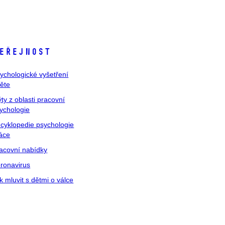
eřejnost
ychologické vyšetření
těte
ty z oblasti pracovní
ychologie
cyklopedie psychologie
áce
acovní nabídky
ronavirus
k mluvit s dětmi o válce