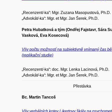
„Recenzent/-ka“: Mgr. Zuzana Masopustová, Ph.D.
„Advokát/-ka“: Mgr. et Mgr. Jan Šerek, Ph.D.
Petra Hubatková a tým (Ondřej Fajstavr, Sára S
Vasková, Eva Kosecová)
Vliv počtu možností na subjektivně vnímaný čas 
(replikační studie)
„Recenzent/-ka“: doc. Mgr. Lenka Lacinová, Ph.D.
„Advokát/-ka“: Mgr. et Mgr. Jan Šerek, Ph.D.
Přestávka
Bc. Martin Tancoš
Vliv verbálních kotev Likertovy škály na psychomet