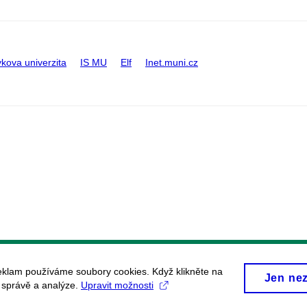
kova univerzita
IS MU
Elf
Inet.muni.cz
eklam používáme soubory cookies. Když klikněte na
Jen ne
, správě a analýze.
Upravit možnosti