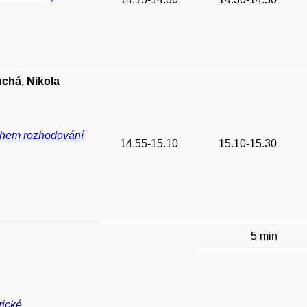
uchá, Nikola
během rozhodování
14.55-15.10
15.10-15.30
5 min
rické