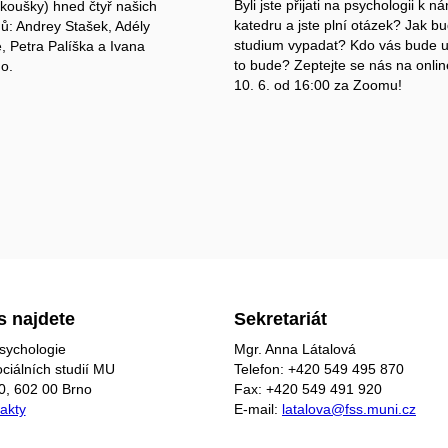
Byli jste přijati na psychologii k n
zkoušky) hned čtyř našich
katedru a jste plní otázek? Jak b
ů: Andrey Stašek, Adély
studium vypadat? Kdo vás bude u
, Petra Palíška a Ivana
to bude? Zeptejte se nás na onlin
o.
10. 6. od 16:00 za Zoomu!
s najdete
Sekretariát
sychologie
Mgr. Anna Látalová
ociálních studií MU
Telefon: +420 549 495 870
0, 602 00 Brno
Fax: +420 549 491 920
takty
E-mail:
latalova@fss.muni.cz