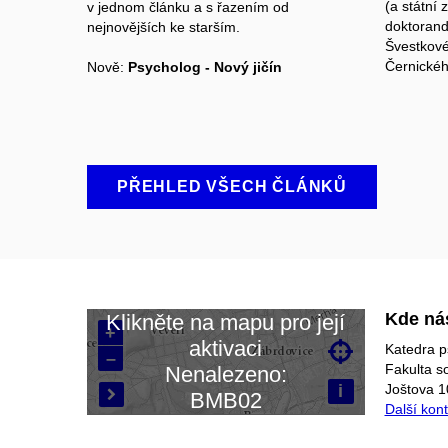
(a státní 
v jednom článku a s řazením od
doktorand
nejnovějších ke starším.
Švestkové
Černickéh
Nově:
Psycholog - Nový jičín
PŘEHLED VŠECH ČLÁNKŮ
Kde ná
Klikněte na mapu pro její
+
aktivaci

Katedra p
–
Načítám mapu…
Fakulta s
Nenalezeno:
i
Joštova 1
BMB02

Další kon