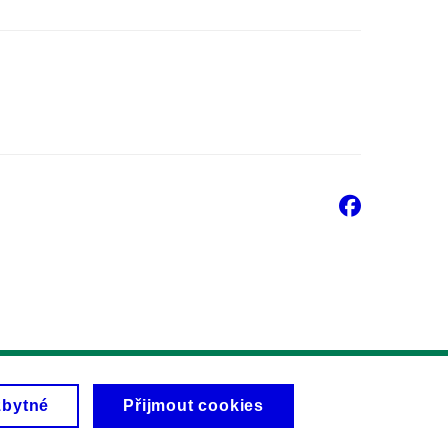
Faceb
zbytné
Přijmout cookies