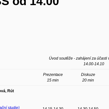
SS od 14.00
Úvod soutěže - zahájení za účasti 
14.00-14.10
Prezentace
Diskuze
15 min
20 min
ová, Rút
ační studie)
14.15-14.30
14.30-14.50