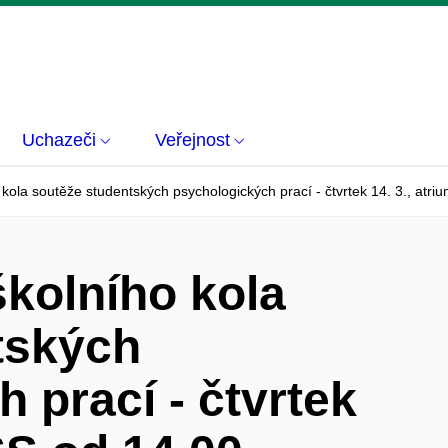
Uchazeči
Veřejnost
ola soutěže studentských psychologických prací - čtvrtek 14. 3., atri
kolního kola
tských
 prací - čtvrtek