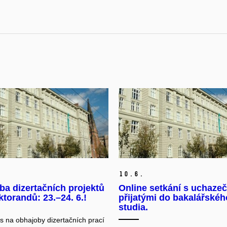
10.
6.
a dizertačních projektů
Online setkání s uchazeč
ktorandů: 23.–24. 6.!
přijatými do bakalářskéh
studia.
 na obhajoby dizertačních prací