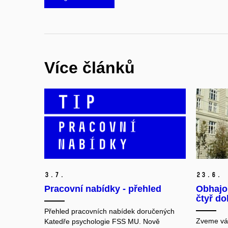
Více článků
3.
7.
23.
6.
Pracovní nabídky - přehled
Obhajob
čtyř do
Přehled pracovních nabídek doručených
Zveme vás
Katedře psychologie FSS MU. Nově