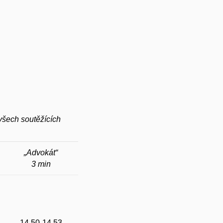
všech soutěžících
„Advokát“
3 min
14.50-14.53