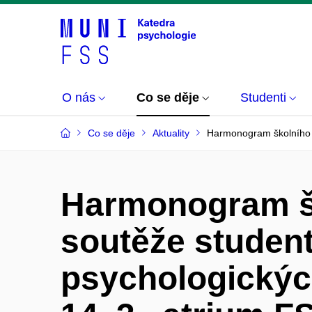
O nás
Co se děje
Studenti
Co se děje
Aktuality
Harmonogram školního k
Harmonogram š
soutěže studen
psychologických