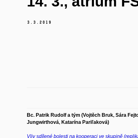
14. 3., atrium F
3.
3.
2019
Bc. Patrik Rudolf a tým (Vojtěch Bruk, Sára Fejt
Jungwirthová, Katarína Pariľaková)
Vliv sdílené bolesti na kooperaci ve skupině (replik