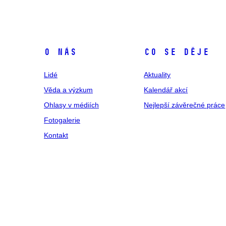
O nás
Co se děje
Lidé
Aktuality
Věda a výzkum
Kalendář akcí
Ohlasy v médiích
Nejlepší závěrečné práce
Fotogalerie
Kontakt