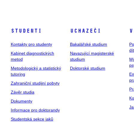
Studenti
Uchazeči
V
Kontakty pro studenty
Bakalářské studium
Ps
dí
Kabinet diagnostických
Navazující magisterské
metod
studium
Mý
ps
Metodologický a statistický
Doktorské studium
tutoring
En
pr
Zahraniční studijní pobyty
Pr
Závěr studia
Ko
Dokumenty
Ja
Informace pro doktorandy
Studentská sekce jaků