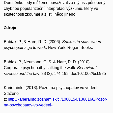
Domněnku tedy můžeme považovat za mýtus způsobený
chybnou popularizační interpretací výzkumu, který ve
skutečnosti zkoumal a zjistil něco jiného.
Zdroje
Babiak, P., & Hare, R. D. (2006).
Snakes in suits: when
psychopaths go to work
. New York: Regan Books.
Babiak, P., Neumann, C. S. & Hare, R. D. (2010).
Corporate psychopathy: talking the walk.
Behavioral
science and the law
, 28 (2), 174-193. doi:10.1002/bsl.925
Karierainfo. (2013). Pozor na psychopatov vo vedení.
Staženo
z:
http://karierainfo.zoznam.sk/cl/1000154/1368166/Pozor-
na-psychopatov-vo-vedeni-
.