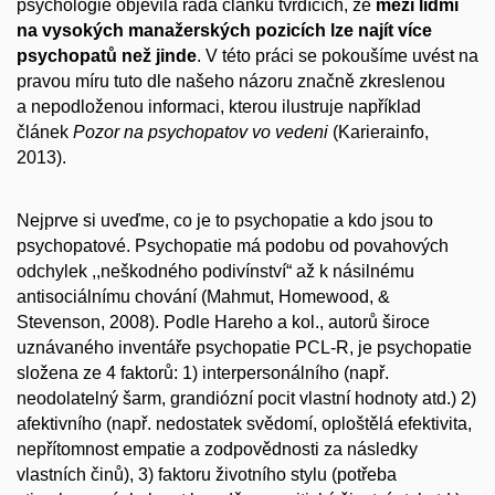
psychologie objevila řada článků tvrdících, že
mezi lidmi
na vysokých manažerských pozicích lze najít více
psychopatů než jinde
. V této práci se pokoušíme uvést na
pravou míru tuto dle našeho názoru značně zkreslenou
a nepodloženou informaci, kterou ilustruje například
článek
Pozor na psychopatov vo vedeni
(Karierainfo,
2013).
Nejprve si uveďme, co je to psychopatie a kdo jsou to
psychopatové. Psychopatie má podobu od povahových
odchylek ,,neškodného podivínství“ až k násilnému
antisociálnímu chování (Mahmut, Homewood, &
Stevenson, 2008). Podle Hareho a kol., autorů široce
uznávaného inventáře psychopatie PCL-R, je psychopatie
složena ze 4 faktorů: 1) interpersonálního (např.
neodolatelný šarm, grandiózní pocit vlastní hodnoty atd.) 2)
afektivního (např. nedostatek svědomí, oploštělá efektivita,
nepřítomnost empatie a zodpovědnosti za následky
vlastních činů), 3) faktoru životního stylu (potřeba