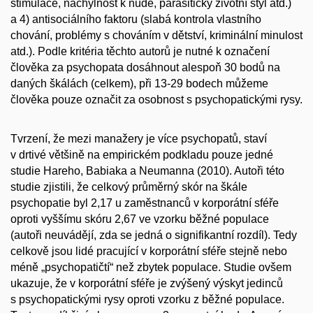
stimulace, náchylnost k nudě, parasitický životní styl atd.)
a 4) antisociálního faktoru (slabá kontrola vlastního
chování, problémy s chováním v dětství, kriminální minulost
atd.). Podle kritéria těchto autorů je nutné k označení
člověka za psychopata dosáhnout alespoň 30 bodů na
daných škálách (celkem), při 13-29 bodech můžeme
člověka pouze označit za osobnost s psychopatickými rysy.
Tvrzení, že mezi manažery je více psychopatů, staví
v drtivé většině na empirickém podkladu pouze jedné
studie Hareho, Babiaka a Neumanna (2010). Autoři této
studie zjistili, že celkový průměrný skór na škále
psychopatie byl 2,17 u zaměstnanců v korporátní sféře
oproti vyššímu skóru 2,67 ve vzorku běžné populace
(autoři neuvádějí, zda se jedná o signifikantní rozdíl). Tedy
celkově jsou lidé pracující v korporátní sféře stejně nebo
méně „psychopatičtí“ než zbytek populace. Studie ovšem
ukazuje, že v korporátní sféře je zvýšený výskyt jedinců
s psychopatickými rysy oproti vzorku z běžné populace.