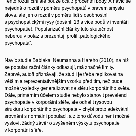
Tento rozdíl činí ale pouze cca 3 procentní body. A navíc se
nejedná o rozdíl v poměru psychopatů v pravém smyslu
slova, ale jen o rozdíl v poměru lidí s osobnostní
s psychopatickými rysy (dosáhli 13 a více bodů v inventáři
psychopatie). Popularizační články tuto skutečnost
neberou v potaz a prezentují profil „patologického
psychopata“.
Navíc studie Babiaka, Neumanna a Hareho (2010), na níž
se popularizační články odkazují, má značné limity.
Zaprvé, autoři přiznávají, že studii je třeba replikovat na
větším a reprezentativnějším vzorku před tím, než bude
možné výsledky generalizovat na sféru korporátního světa.
Dále, primárním účelem studie nebylo stanovit prevalenci
psychopatie v korporátní sféře, ale odhalit rysovou
strukturu korporátního psychopata – chybí proto adekvátní
srovnání s normální populací, a z toho důvodu není možné
vyslovit žádný závěr o zvýšeném výskytu psychopatie
v korporátní sféře.