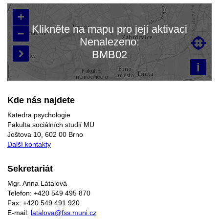
+
Klikněte na mapu pro její aktivaci
–
Nenalezeno:

Načítám mapu…
BMB02

i
Kde nás najdete
Katedra psychologie
Fakulta sociálních studií MU
Joštova 10, 602 00 Brno
Další kontakty
Sekretariát
Mgr. Anna Látalová
Telefon: +420 549 495 870
Fax: +420 549 491 920
E-mail:
latalova@fss.muni.cz