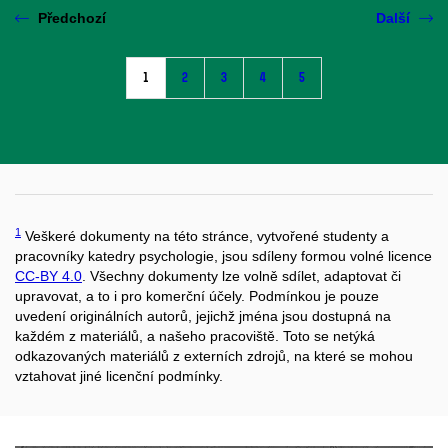
Předchozí
Další
1
2
3
4
5
1
Veškeré dokumenty na této stránce, vytvořené studenty a
pracovníky katedry psychologie, jsou sdíleny formou volné licence
CC-BY 4.0
. Všechny dokumenty lze volně sdílet, adaptovat či
upravovat, a to i pro komerční účely. Podmínkou je pouze
uvedení originálních autorů, jejichž jména jsou dostupná na
každém z materiálů, a našeho pracoviště. Toto se netýká
odkazovaných materiálů z externích zdrojů, na které se mohou
vztahovat jiné licenční podmínky.