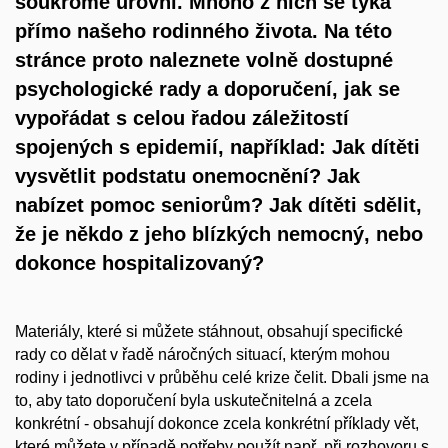
soukromé úrovni. Mnoho z nich se týká
přímo našeho rodinného života. Na této
stránce proto naleznete volně dostupné
psychologické rady a doporučení, jak se
vypořádat s celou řadou záležitostí
spojených s epidemií, například: Jak dítěti
vysvětlit podstatu onemocnění? Jak
nabízet pomoc seniorům? Jak dítěti sdělit,
že je někdo z jeho blízkých nemocný, nebo
dokonce hospitalizovaný?
Materiály, které si můžete stáhnout, obsahují specifické
rady co dělat v řadě náročných situací, kterým mohou
rodiny i jednotlivci v průběhu celé krize čelit. Dbali jsme na
to, aby tato doporučení byla uskutečnitelná a zcela
konkrétní - obsahují dokonce zcela konkrétní příklady vět,
které můžete v případě potřeby použít např. při rozhovoru s