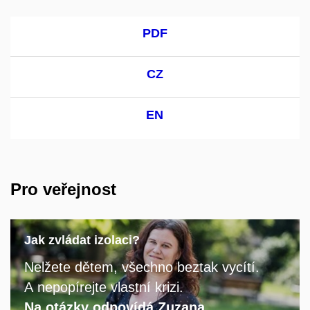
PDF
CZ
EN
Pro veřejnost
Jak zvládat izolaci?
Nelžete dětem, všechno beztak vycítí.
A nepopírejte vlastní krizi​.
Na otázky odpovídá Zuzana