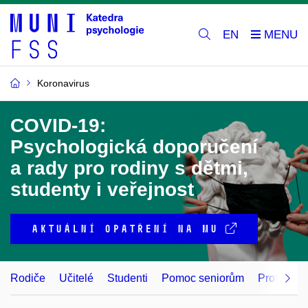
EN
Koronavirus
COVID-19:
Psychologická doporučení
a rady pro rodiny s dětmi,
studenty i veřejnost
AKTUÁLNÍ OPATŘENÍ NA MU
Rodiče
Učitelé
Studenti
Pomoc seniorům
Profesion