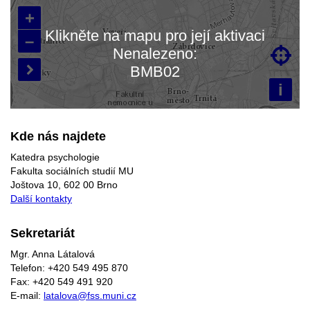
+
Klikněte na mapu pro její aktivaci
–
Nenalezeno:

Načítám mapu…
BMB02

i
Kde nás najdete
Katedra psychologie
Fakulta sociálních studií MU
Joštova 10, 602 00 Brno
Další kontakty
Sekretariát
Mgr. Anna Látalová
Telefon: +420 549 495 870
Fax: +420 549 491 920
E-mail:
latalova@fss.muni.cz